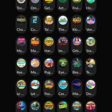
Toshi Video Club
OmNom
Get The Cheese
Aztec Twist
Fruit Duel
Hop'n'Pop
Chaos Crew
Cubes 2
Tai The Toad
The Respinners
Klowns
Vending Machine
Mystery Motel
Mayan Stackways
Harvest Wilds
Immortal Desire
Orb of Destiny
Stack'em
Keep 'em Cool
Magic Piggy
Pug Life
Eye of the Panda
Beast Below
Temple of Torment
Le Pharaoh
Let It Snow
Fear the Dark
Cash Compass
Miami Multiplier
Double Rainbow