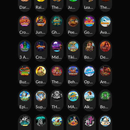
Darkside Prairie: Magical Beast
Raidmark
The Lost Book of Mummy’s Curse
Jumpasaurs
Leatherheads
The Jack & Rose
Crowned Corners
Junkyard Kings 2
Ghostly Hallows
Peek & Pounce
Gobstopper Grind
Avalanche
3 Arcane Cauldrons
Crownlings Clusters
Midnight Mirage
Tikitopia BoosterBelt
Bonnie's Buccaneers
Demon Queen
Buzz Patrol
Gearlab Genius
The Crime File
Behind Bars: Masterplan
Opa Santorini!
Arena of Iron
Epic Ze Zeus
Supreme Zeus
THE COUNT
MARLIN MASTERS: THE BIG HAUL
Aiko and the Wind Spirit
Booze Bash