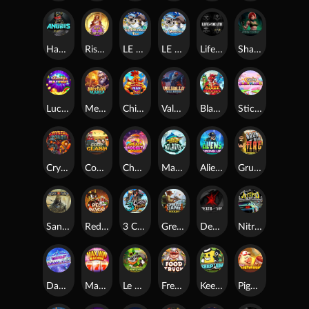
Hand of Anubis
Rise of Fortuna
LE FOOTBALL FAN
LE HOOLIGAN
Life and Death
Shadow Treasure
Lucky Multifruit
Merlin's Mania
Chicken Man
Valhalla: Wild Winter
Blaze Buddies
Sticky Candyland
Crystal Robot
Coop Clash
Chocolate Rocket
Marlin Masters Atlantis
Aliens Among Us
Grug Make Fire
Sand and Ashes
Red Rascal™
3 Cursed Chests™
Great Game Rockies
Death Becomes You
Nitro Nights
Dandy Diamonds
Max Win Machine
Le Prechaun
Fred's Food Truck
Keep 'em
Piggy Cluster Hunt