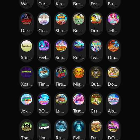
Warrior Ways
Cursed Seas
King Carrot
Break Bones
Forest Fortune
Buffalo Stack'n'Sync
Dark Summoning
Cloud Princess
Shaolin Master
Book of Time
Drop'em
Jelly Slice
Stick'em
Feel The Beat
Snow Slingers
Rocket Reels
Twisted Lab
Dragon’s Domain
Xpander
Time Spinners
Fire My Laser
Mighty Masks
Outlasw Inc
Donut Division
Joker Bombs
BOUNCY BOMBS
Le Viking
Tasty Treats
Cash Quest
Alpha Eagle
The Bowery Boys
Limbo
Rise of Ymir
Evil Eyes
Frank's Farm
DONNY DOUGH