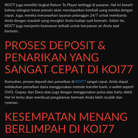
KOI77 juga memiliki tingkat Return To Player tertinggi di pasaran. Hal ini berarti
bahwa sebagian besar pemain akan mendapatkan kembali uang mereka dengan
cepat. Juga, mereka menawarkan layanan pelanggan 24/7 untuk membantu
Anda dengan masalah yang mungkin Anda hadapi saat bermain. Selain itu,
KOI77 juga menjamin keamanan terbaik untuk kenyaman an Anda saat
bermain.
PROSES DEPOSIT &
PENARIKAN YANG
SANGAT CEPAT DI KOI77
Kemudian, proses deposit dan penarikan di
KOI77
sangat cepat. Anda dapat
melakukan penarikan dana menggunakan metode transfer bank, e-wallet seperti
OVO, Gopay, dan Dana atau juga dengan menggunakan pulsa atau kartu debit.
Hal ini tentu akan membuat pengalaman bermain Anda lebih mudah dan
nyaman.
KESEMPATAN MENANG
BERLIMPAH DI KOI77