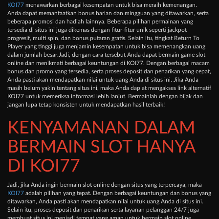
KOI77
menawarkan berbagai kesempatan untuk bisa meraih kemenangan.
Anda dapat memanfaatkan bonus harian dan mingguan yang ditawarkan, serta
beberapa promosi dan hadiah lainnya. Beberapa pilihan permainan yang
tersedia di situs ini juga dikemas dengan fitur-fitur unik seperti jackpot
progresif, multi spin, dan bonus putaran gratis. Selain itu, tingkat Return To
Player yang tinggi juga menjamin kesempatan untuk bisa memenangkan uang
dalam jumlah besar.Jadi, dengan cara tersebut Anda dapat bermain game slot
online dan menikmati berbagai keuntungan di KOI77. Dengan berbagai macam
bonus dan promo yang tersedia, serta proses deposit dan penarikan yang cepat,
Anda pasti akan mendapatkan nilai untuk uang Anda di situs ini. Jika Anda
masih belum yakin tentang situs ini, maka Anda dap at mengakses link alternatif
KOI77 untuk memeriksa informasi lebih lanjut. Bermainlah dengan bijak dan
jangan lupa tetap konsisten untuk mendapatkan hasil terbaik!
KENYAMANAN DALAM
BERMAIN SLOT HANYA
DI KOI77
Jadi, jika Anda ingin bermain slot online dengan situs yang terpercaya, maka
KOI77
adalah pilihan yang tepat. Dengan berbagai keuntungan dan bonus yang
ditawarkan, Anda pasti akan mendapatkan nilai untuk uang Anda di situs ini.
Selain itu, proses deposit dan penarikan serta layanan pelanggan 24/7 juga
membuat situs ini menjadi tempat yang aman untuk bermain slot online.