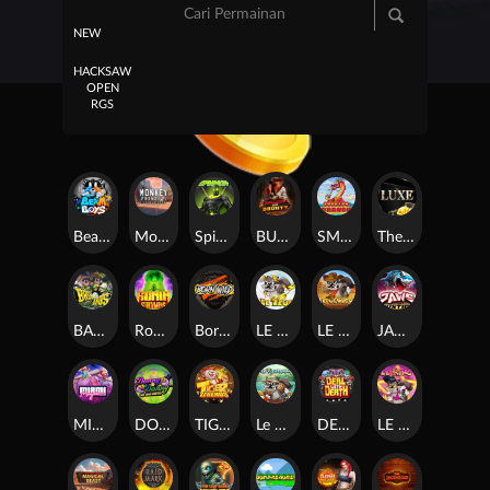
NEW
HACKSAW
OPEN
RGS
Beam Boys
Monkey Frenzy 2: Boss is Here!
Spinman
BULLETS AND BOUNTY
SMOKING DRAGON
The Luxe
BASH BROS
Ronin Stackways
Born Wild
LE ZEUS
LE COWBOY
JAWS OF JUSTICE
MIAMI MAYHEM
DONNY AND DANNY
TIGER LEGENDS
Le Fisherman
DEAL WITH DEATH
LE KING