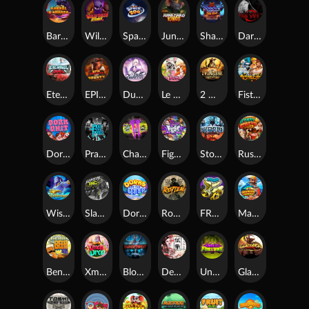
Barrel Bonanza
Wild Dojo Strike
Space Zoo
Junkyard Kings
Shadow Strike
Dark Spiral
Eternal Duel
EPIC BULLETS & BOUNTY
Dusk Princess
Le Bunny
2 Wild 2 Die
Fist Of Destruction
Dork Unit
Pray for Three
Chaos Crew 2
Fighter Pit
Stormforged
Rusty & Curly
Wishbringer
Slayers Inc
Dorks of The Deep
Rotten
FRKN Bananas
Marlin Master
Benny The Beer
Xmas Drop
Bloodthirst
Densho
Undead Fortune
Gladiator Legends