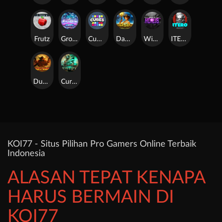
Frutz
Gronk's Gems
Cubes
Dawn of Kings
Wings of Horus
ITERO
Duel at Dawn
Cursed Crypt
KOI77 - Situs Pilihan Pro Gamers Online Terbaik
Indonesia
ALASAN TEPAT KENAPA
HARUS BERMAIN DI
KOI77