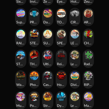
SixSixSix
Invictus
Ze Zeus
Eye of Medusa
Hot Ross
Zeus Ze Zecond
Superstar Sevens
PRAY FOR SIX
Danny Dollar
TOSHI WAYS CLUB
CIRCLE OF LIFE
ARMY OF ARES
RAINBOW PRINCESS
STEAMRUNNERS
SUN PRINCESS
SPEAR OF ATHENA
LE SANTA
CHAOS CREW 3
STORMBORN
THE WILDWOOD CURSE
Ultimate Slot of America
Reign of Rome
Le Bandit
Rad Maxx
Wanted Dead or a Wild
Phoenix
Cash Crew
Hounds Of Hell
Divine Drop
RIP City
Munchy Milo
Power of 10
Strength Of Hercules
Dynasty of Death
Le Digger
Magic Piggy OG