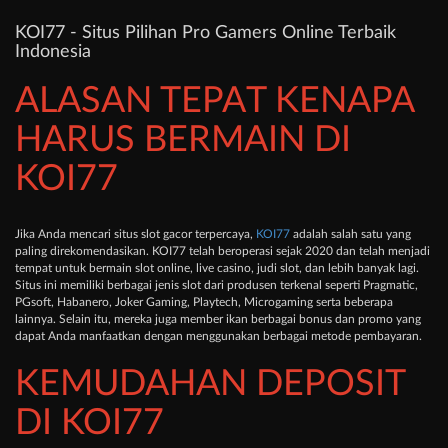
KOI77 - Situs Pilihan Pro Gamers Online Terbaik
Indonesia
ALASAN TEPAT KENAPA
HARUS BERMAIN DI
KOI77
Jika Anda mencari situs slot gacor terpercaya,
KOI77
adalah salah satu yang
paling direkomendasikan. KOI77 telah beroperasi sejak 2020 dan telah menjadi
tempat untuk bermain slot online, live casino, judi slot, dan lebih banyak lagi.
Situs ini memiliki berbagai jenis slot dari produsen terkenal seperti Pragmatic,
PGsoft, Habanero, Joker Gaming, Playtech, Microgaming serta beberapa
lainnya. Selain itu, mereka juga member ikan berbagai bonus dan promo yang
dapat Anda manfaatkan dengan menggunakan berbagai metode pembayaran.
KEMUDAHAN DEPOSIT
DI KOI77