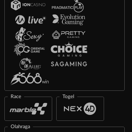
Race
Togel
Olahraga