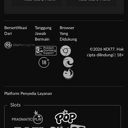
Bersertifikasi
Tanggung
Browser
Dari
Jawab
Yang
Bermain
Didukung
©2026 KOI77. Hak
cipta dilindungi | 18+
Platform Penyedia Layanan
Slots