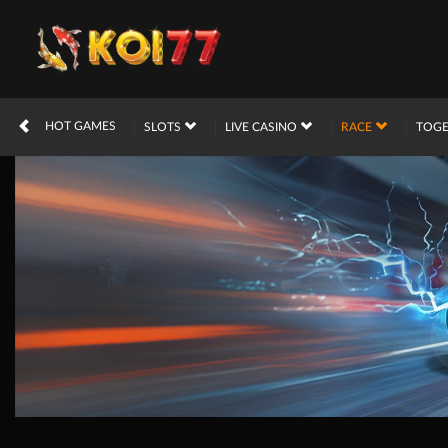
HOT GAMES
SLOTS
LIVE CASINO
RACE
TOG