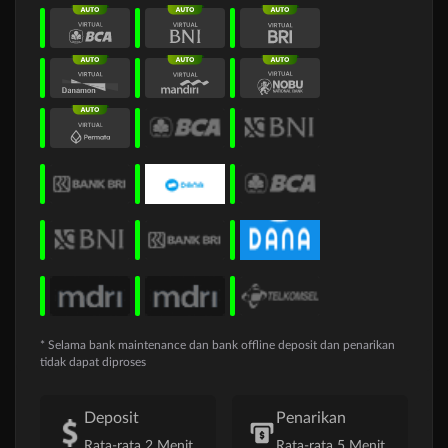
* Selama bank maintenance dan bank offline deposit dan penarikan
tidak dapat diproses
Deposit
Penarikan
Rata-rata 2 Menit
Rata-rata 5 Menit