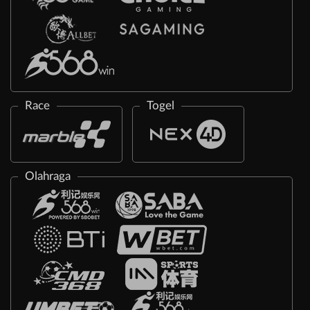
Race
Togel
Olahraga