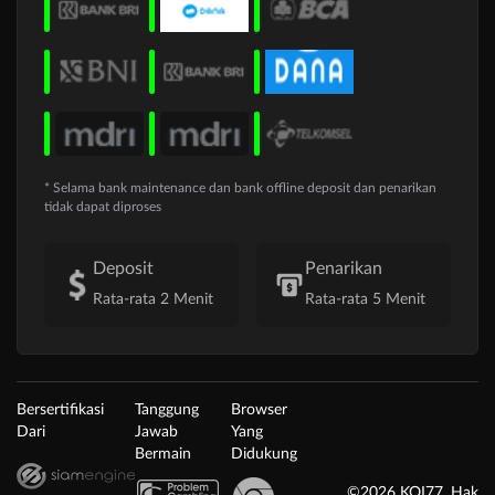
* Selama bank maintenance dan bank offline deposit dan penarikan
tidak dapat diproses
Deposit
Penarikan
Rata-rata 2 Menit
Rata-rata 5 Menit
Bersertifikasi
Tanggung
Browser
Dari
Jawab
Yang
Bermain
Didukung
©2026 KOI77. Hak