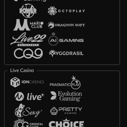
Live Casino